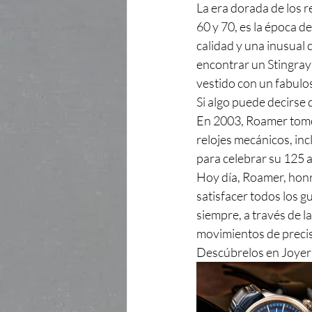
La era dorada de los r
60 y 70, es la época d
calidad y una inusual 
encontrar un Stingray 
vestido con un fabulos
Si algo puede decirse 
En 2003, Roamer tomó u
relojes mecánicos, inc
para celebrar su 125 a
Hoy día, Roamer, honr
satisfacer todos los g
siempre, a través de la
movimientos de precis
Descúbrelos en Joyerí