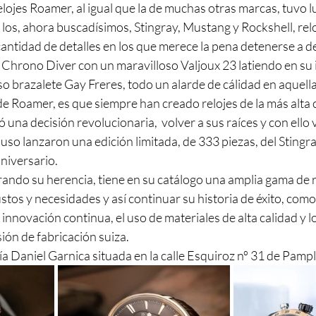
elojes Roamer, al igual que la de muchas otras marcas, tuvo l
e los, ahora buscadísimos, Stingray, Mustang y Rockshell, relo
cantidad de detalles en los que merece la pena detenerse a d
Chrono Diver con un maravilloso Valjoux 23 latiendo en su i
o brazalete Gay Freres, todo un alarde de cálidad en aquell
de Roamer, es que siempre han creado relojes de la más alta 
na decisión revolucionaria,  volver a sus raíces y con ello v
luso lanzaron una edición limitada, de 333 piezas, del Stingr
niversario.
ando su herencia, tiene en su catálogo una amplia gama de r
ustos y necesidades y así continuar su historia de éxito, como
 innovación continua, el uso de materiales de alta calidad y l
ión de fabricación suiza.
a Daniel Garnica situada en la calle Esquiroz nº 31 de Pamp