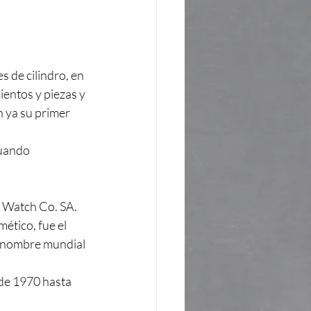
 de cilindro, en 
entos y piezas y 
 ya su primer 
cuando 
 Watch Co. SA.
tico, fue el 
renombre mundial 
de 1970 hasta 