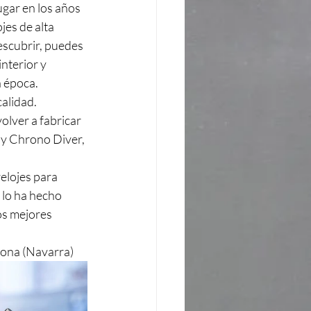
ugar en los años 
jes de alta 
escubrir, puedes 
nterior y 
a época.
calidad.
olver a fabricar 
ay Chrono Diver, 
elojes para 
 lo ha hecho 
os mejores 
lona (Navarra)