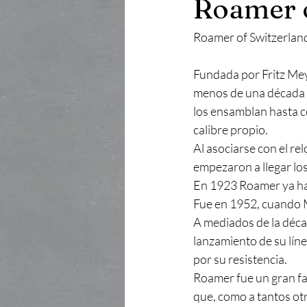
Roamer o
Roamer of Switzerlan
Fundada por Fritz Meye
menos de una década s
los ensamblan hasta c
calibre propio.
Al asociarse con el re
empezaron a llegar los
En 1923 Roamer ya hac
Fue en 1952, cuando 
A mediados de la déca
lanzamiento de su lín
por su resistencia.
Roamer fue un gran fa
que, como a tantos otro