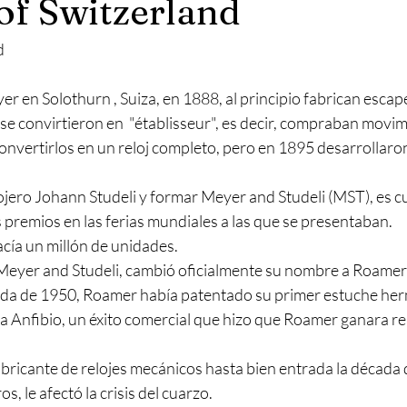
f Switzerland
d
r en Solothurn , Suiza, en 1888, al principio fabrican escapes
e convirtieron en  "établisseur", es decir, compraban movimi
onvertirlos en un reloj completo, pero en 1895 desarrollaron
lojero Johann Studeli y formar Meyer and Studeli (MST), es 
 premios en las ferias mundiales a las que se presentaban.
ía un millón de unidades.
Meyer and Studeli, cambió oficialmente su nombre a Roamer
da de 1950, Roamer había patentado su primer estuche hermé
ea Anfibio, un éxito comercial que hizo que Roamer ganara 
bricante de relojes mecánicos hasta bien entrada la década 
s, le afectó la crisis del cuarzo.